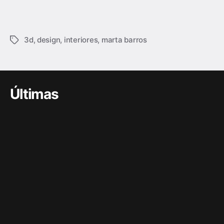
3d
,
design
,
interiores
,
marta barros
Últimas