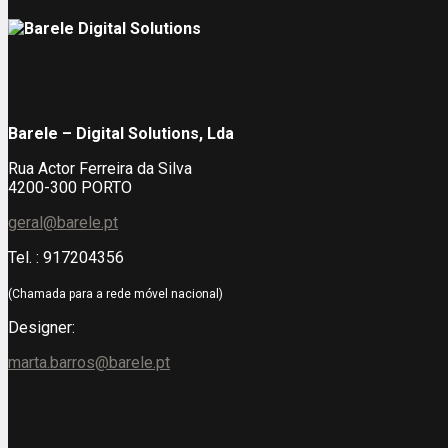
Barele – Digital Solutions, Lda
Rua Actor Ferreira da Silva
4200-300 PORTO
geral@barele.pt
Tel. : 917204356
(Chamada para a rede móvel nacional)
Designer:
marta.barros@barele.pt