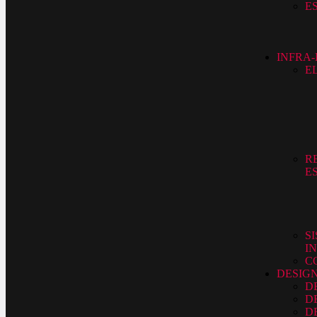
E
INFRA
E
R
E
S
I
C
DESIG
D
D
D