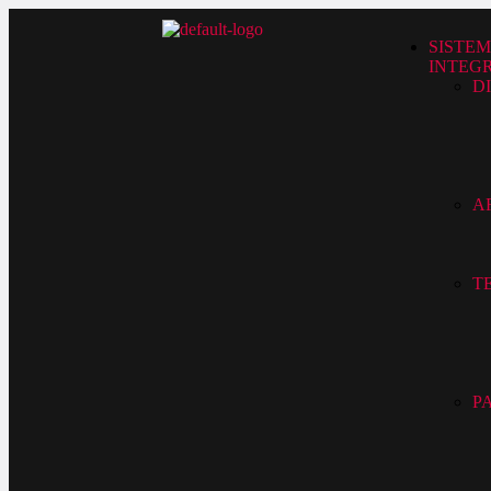
SISTE
INTEG
D
A
T
P