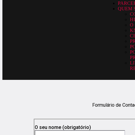
PARCE
QUEM 
C
H
O
K
C
P
P
P
P
L
R
Formulário de Conta
O seu nome (obrigatório)