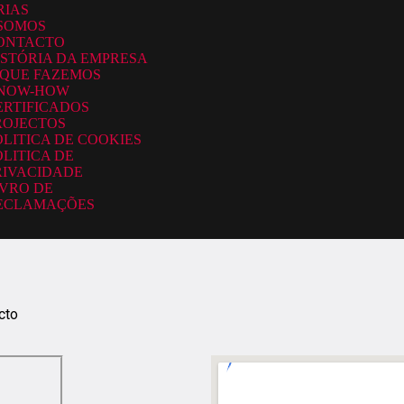
RIAS
SOMOS
ONTACTO
ISTÓRIA DA EMPRESA
 QUE FAZEMOS
NOW-HOW
ERTIFICADOS
ROJECTOS
OLITICA DE COOKIES
OLITICA DE
RIVACIDADE
IVRO DE
ECLAMAÇÕES
cto