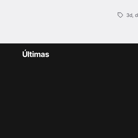
3d
,
d
Últimas