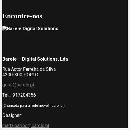
Encontre-nos
Barele – Digital Solutions, Lda
Rua Actor Ferreira da Silva
4200-300 PORTO
geral@barele.pt
Tel. : 917204356
(Chamada para a rede móvel nacional)
Designer:
marta.barros@barele.pt