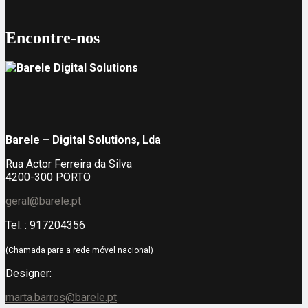
Encontre-nos
Barele – Digital Solutions, Lda
Rua Actor Ferreira da Silva
4200-300 PORTO
geral@barele.pt
Tel. : 917204356
(Chamada para a rede móvel nacional)
Designer:
marta.barros@barele.pt